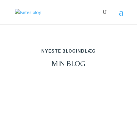
NYESTE BLOGINDLÆG
MIN BLOG
BIRTE
"Aftenen er klar og fuld af Stjerner. Jeg står
henad 9-tiden forude på Skibet og ser fremad,
sydpå. Støt og stærkt går det store Skib over
Havet - den høje forreste Mast svinger svagt og