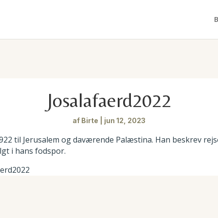
B
Josalafaerd2022
af
Birte
|
jun 12, 2023
1922 til Jerusalem og daværende Palæstina. Han beskrev rej
lgt i hans fodspor.
aerd2022